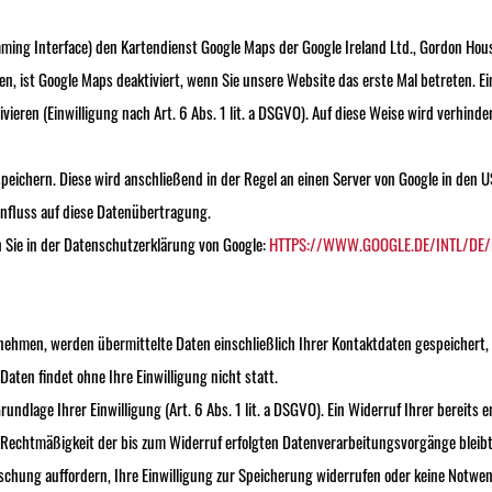
ming Interface) den Kartendienst Google Maps der Google Ireland Ltd., Gordon House
, ist Google Maps deaktiviert, wenn Sie unsere Website das erste Mal betreten. E
ivieren (Einwilligung nach Art. 6 Abs. 1 lit. a DSGVO). Auf diese Weise wird verhind
peichern. Diese wird anschließend in der Regel an einen Server von Google in den 
influss auf diese Datenübertragung.
Sie in der Datenschutzerklärung von Google:
HTTPS://WWW.GOOGLE.DE/INTL/DE/
fnehmen, werden übermittelte Daten einschließlich Ihrer Kontaktdaten gespeichert,
aten findet ohne Ihre Einwilligung nicht statt.
undlage Ihrer Einwilligung (Art. 6 Abs. 1 lit. a DSGVO). Ein Widerruf Ihrer bereits er
ie Rechtmäßigkeit der bis zum Widerruf erfolgten Datenverarbeitungsvorgänge bleib
Löschung auffordern, Ihre Einwilligung zur Speicherung widerrufen oder keine Not