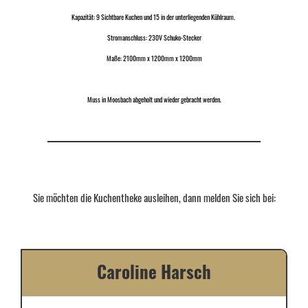
Kapazität: 9 Sichtbare Kuchen und 15 in der unterliegenden Kühlraum.
Stromanschluss: 230V Schuko-Stecker
Maße: 2100mm x 1200mm x 1200mm
Muss in Moosbach abgeholt und wieder gebracht werden.
Sie möchten die Kuchentheke ausleihen, dann melden Sie sich bei:
Caroline Harsch