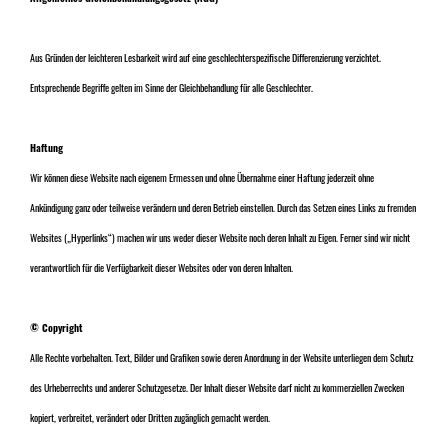
Aus Gründen der leichteren Lesbarkeit wird auf eine geschlechterspezifische Differenzierung verzichtet.
Entsprechende Begriffe gelten im Sinne der Gleichbehandlung für alle Geschlechter.
Haftung
Wir können diese Website nach eigenem Ermessen und ohne Übernahme einer Haftung jederzeit ohne
Ankündigung ganz oder teilweise verändern und deren Betrieb einstellen. Durch das Setzen eines Links zu fremden
Websites („Hyperlinks“) machen wir uns weder dieser Website noch deren Inhalt zu Eigen. Ferner sind wir nicht
verantwortlich für die Verfügbarkeit dieser Websites oder von deren Inhalten.
© Copyright
Alle Rechte vorbehalten. Text, Bilder und Grafiken sowie deren Anordnung in der Website unterliegen dem Schutz
des Urheberrechts und anderer Schutzgesetze. Der Inhalt dieser Website darf nicht zu kommerziellen Zwecken
kopiert, verbreitet, verändert oder Dritten zugänglich gemacht werden.