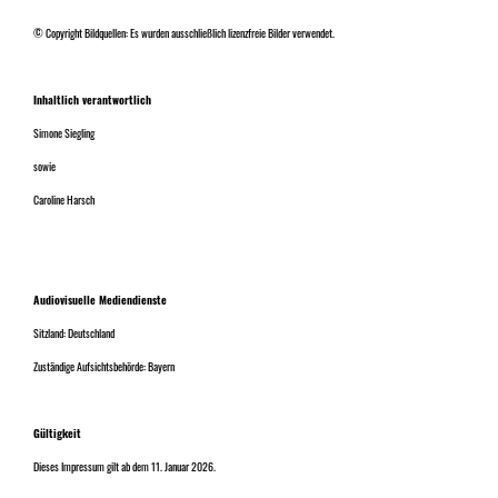
© Copyright Bildquellen: Es wurden ausschließlich lizenzfreie Bilder verwendet.
Inhaltlich verantwortlich
Simone Siegling
sowie
Caroline Harsch
Audiovisuelle Mediendienste
Sitzland: Deutschland
Zuständige Aufsichtsbehörde: Bayern
Gültigkeit
Dieses Impressum gilt ab dem 11. Januar 2026.