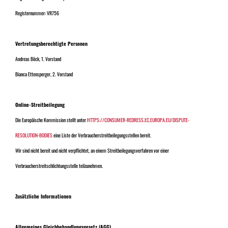
Registernummer: VR756
Vertretungsberechtigte Personen
Andreas Böck, 1. Vorstand
Bianca Ettensperger, 2. Vorstand
Online-Streitbeilegung
Die Europäische Kommission stellt unter
HTTPS://CONSUMER-REDRESS.EC.EUROPA.EU/DISPUTE-
RESOLUTION-BODIES
eine Liste der Verbraucherstreitbeilegungsstellen bereit.
Wir sind nicht bereit und nicht verpflichtet, an einem Streitbeilegungsverfahren vor einer
Verbraucherstreitschlichtungsstelle teilzunehmen.
Zusätzliche Informationen
Allgemeines Gleichbehandlungsgesetz (AGG)