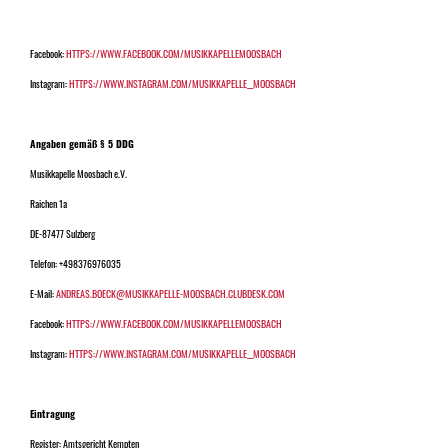
Facebook:
HTTPS://WWW.FACEBOOK.COM/MUSIKKAPELLEMOOSBACH
Instagram:
HTTPS://WWW.INSTAGRAM.COM/MUSIKKAPELLE__MOOSBACH
Angaben gemäß § 5 DDG
Musikkapelle Moosbach e.V.
Raichen 1a
DE-87477 Sulzberg
Telefon: +498376976035
E-Mail:
ANDREAS.BOECK@MUSIKKAPELLE-MOOSBACH.CLUBDESK.COM
Facebook:
HTTPS://WWW.FACEBOOK.COM/MUSIKKAPELLEMOOSBACH
Instagram:
HTTPS://WWW.INSTAGRAM.COM/MUSIKKAPELLE__MOOSBACH
Eintragung
Register: Amtsgericht Kempten